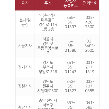
사업자
지사
주소
전화번호
등록번호
인천광역시
355-
032-
본사 및
미추홀구
86-
426-
공장
염전로 114
01897
7300
C동 2층
서울시
164-
02-
양천구
서울지사
85-
3402-
목동중앙북로
01386
2605
7
경기도
351-
031-
경기지사
부천시
85-
217-
부일로 326
01243
1819
강원도
842-
033-
강원지사
원주시
85-
737-
서원대로500
01827
0855
충남 천안시
567-
041-
서북구
충남지사
85-
582-