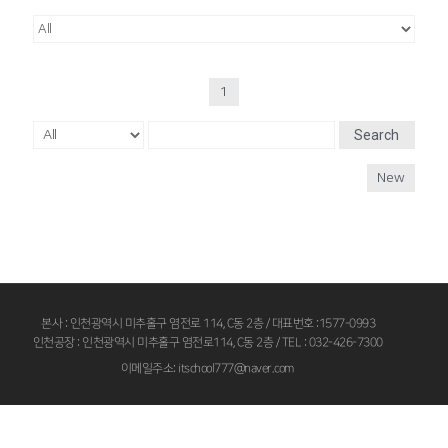
1
Search
New
본사 : 인천광역시 미추홀구 염전로 114, C동 2층 / 대표번호 :1577-0993
인천공장 : 인천광역시 미추홀구 염전로114, C동 2층 / TEL : 032-426-7300
이메일주소: itschool777@naver.com