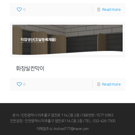
0
Read more
직접생산(조달등록제품)
DIRECTLY MANUFACTURED PRODUCTS
화장실칸막이
0
Read more
본사 : 인천광역시 미추홀구 염전로 114, C동 2층 / 대표번호 :1577-0993
인천공장 : 인천광역시 미추홀구 염전로114, C동 2층 / TEL : 032-426-7300
이메일주소: itschool777@naver.com