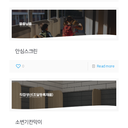
물품납품
S2B ONLINE BUSINESS
안심스크린
0
Read more
직접생산(조달등록제품)
DIRECTLY MANUFACTURED PRODUCTS
소변기칸막이