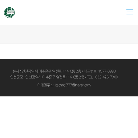
본사 : 인천광역시 미추홀구 염전로 114, C동 2층 / 대표번호 :1577-0993
인천공장 : 인천광역시 미추홀구 염전로114, C동 2층 / TEL : 032-426-7300
이메일주소: itschool777@naver.com