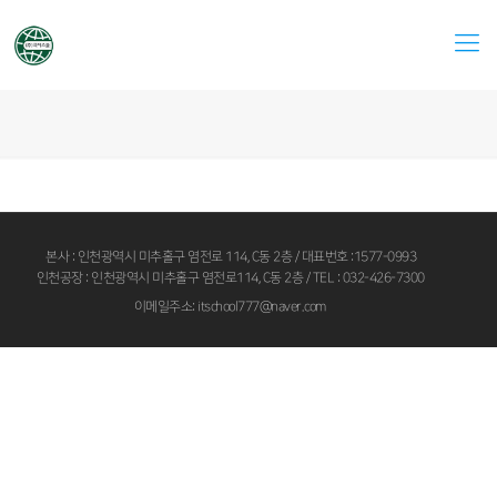
본사 : 인천광역시 미추홀구 염전로 114, C동 2층 / 대표번호 :1577-0993
인천공장 : 인천광역시 미추홀구 염전로114, C동 2층 / TEL : 032-426-7300
이메일주소: itschool777@naver.com