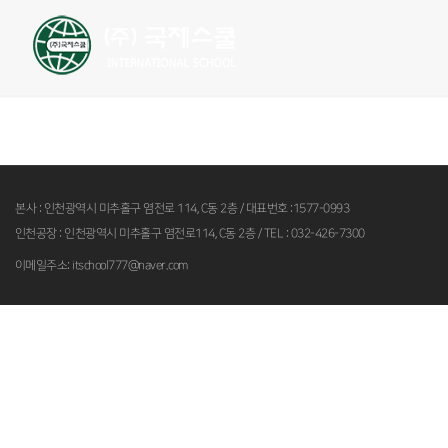
국제스쿨소개
사회서비스 현황
본사 : 인천광역시 미추홀구 염전로 114, C동 2층 / 대표번호 :1577-0993
인천공장 : 인천광역시 미추홀구 염전로114, C동 2층 / TEL : 032-426-7300
이메일주소: itschool777@naver.com