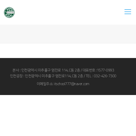
본사 : 인천광역시 미추홀구 염전로 114, C동 2층 / 대표번호 :1577-0993
인천공장 : 인천광역시 미추홀구 염전로114, C동 2층 / TEL : 032-426-7300
이메일주소: itschool777@naver.com