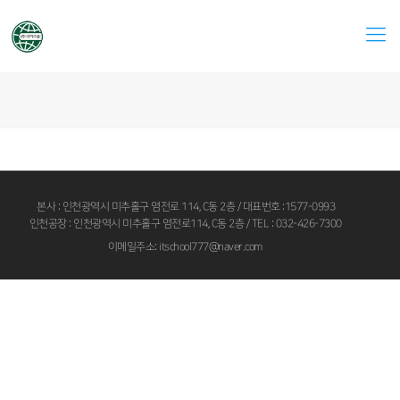
본사 : 인천광역시 미추홀구 염전로 114, C동 2층 / 대표번호 :1577-0993
인천공장 : 인천광역시 미추홀구 염전로114, C동 2층 / TEL : 032-426-7300
이메일주소: itschool777@naver.com