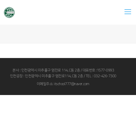
본사 : 인천광역시 미추홀구 염전로 114, C동 2층 / 대표번호 :1577-0993
인천공장 : 인천광역시 미추홀구 염전로114, C동 2층 / TEL : 032-426-7300
이메일주소: itschool777@naver.com