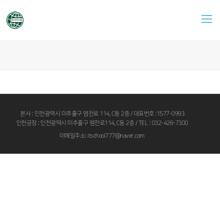
본사 : 인천광역시 미추홀구 염전로 114, C동 2층 / 대표번호 :1577-0993
인천공장 : 인천광역시 미추홀구 염전로114, C동 2층 / TEL : 032-426-7300
이메일주소: itschool777@naver.com