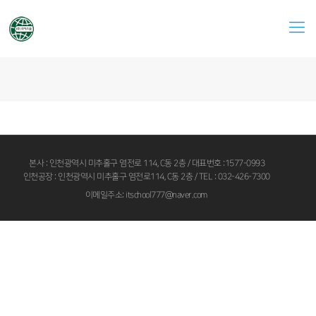
본사 : 인천광역시 미추홀구 염전로 114, C동 2층 / 대표번호 :1577-0993
인천공장 : 인천광역시 미추홀구 염전로114, C동 2층 / TEL : 032-426-7300
이메일주소: itschool777@naver.com