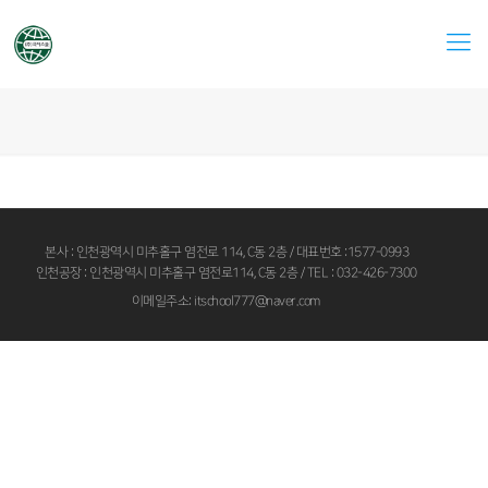
본사 : 인천광역시 미추홀구 염전로 114, C동 2층 / 대표번호 :1577-0993
인천공장 : 인천광역시 미추홀구 염전로114, C동 2층 / TEL : 032-426-7300
이메일주소: itschool777@naver.com