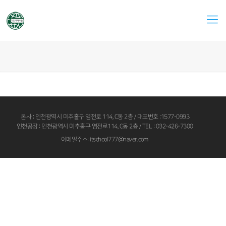
본사 : 인천광역시 미추홀구 염전로 114, C동 2층 / 대표번호 :1577-0993
인천공장 : 인천광역시 미추홀구 염전로114, C동 2층 / TEL : 032-426-7300
이메일주소: itschool777@naver.com