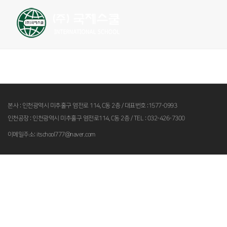
국제스쿨소개
사회서비스 현황
본사 : 인천광역시 미추홀구 염전로 114, C동 2층 / 대표번호 :1577-0993
인천공장 : 인천광역시 미추홀구 염전로114, C동 2층 / TEL : 032-426-7300
이메일주소: itschool777@naver.com