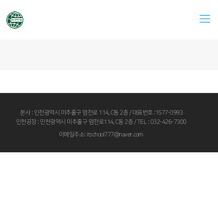
본사 : 인천광역시 미추홀구 염전로 114, C동 2층 / 대표번호 :1577-0993
인천공장 : 인천광역시 미추홀구 염전로114, C동 2층 / TEL : 032-426-7300
이메일주소: itschool777@naver.com